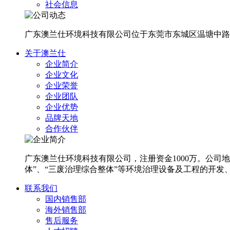
社会信息
广东澳兰仕环境科技有限公司位于东莞市东城区温塘中路
关于澳兰仕
企业简介
企业文化
企业荣誉
企业团队
企业优势
品牌天地
合作伙伴
广东澳兰仕环境科技有限公司，注册资金1000万。公司地
体”、“三废治理综合整体”等环境治理设备及工程的开
联系我们
国内销售部
海外销售部
售后服务