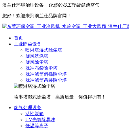
澳兰仕环境治理设备，
让您的员工呼吸健康空气
您好！欢迎来到澳兰仕品牌官网！
首页
工业除尘设备
喷淋塔湿式除尘塔
旋风洗涤塔
旋风除尘塔
脉冲布袋除尘塔
脉冲滤筒斜插除尘塔
脉冲滤筒吊装除尘塔
喷淋塔湿式除尘塔，高质质量，你值得拥有！
废气处理设备
活性炭箱
UV光氧除异味
低温等离子