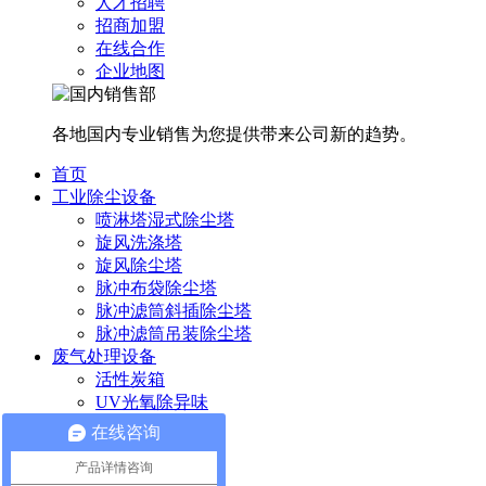
人才招聘
招商加盟
在线合作
企业地图
各地国内专业销售为您提供带来公司新的趋势。
首页
工业除尘设备
喷淋塔湿式除尘塔
旋风洗涤塔
旋风除尘塔
脉冲布袋除尘塔
脉冲滤筒斜插除尘塔
脉冲滤筒吊装除尘塔
废气处理设备
活性炭箱
UV光氧除异味
低温等离子
在线咨询
酸雾净化塔
产品详情咨询
废水处理设备