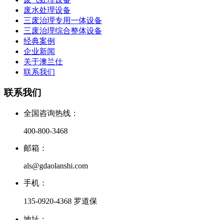
废水处理设备
三废治理专用一体设备
三废治理综合整体设备
经典案例
企业新闻
关于澳兰仕
联系我们
联系我们
全国咨询热线：
400-800-3468
邮箱：
als@gdaolanshi.com
手机：
135-0920-4368 罗道保
地址：