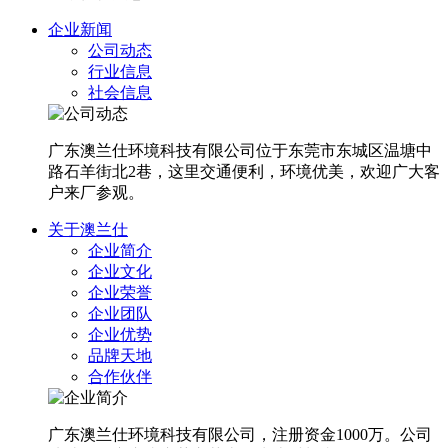
企业新闻
公司动态
行业信息
社会信息
广东澳兰仕环境科技有限公司位于东莞市东城区温塘中
路石羊街北2巷，这里交通便利，环境优美，欢迎广大客
户来厂参观。
关于澳兰仕
企业简介
企业文化
企业荣誉
企业团队
企业优势
品牌天地
合作伙伴
广东澳兰仕环境科技有限公司，注册资金1000万。公司