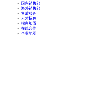
国内销售部
海外销售部
售后服务
人才招聘
招商加盟
在线合作
企业地图