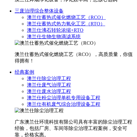
三废治理综合整体设备
澳兰仕蓄热式催化燃烧工艺（RCO）
澳兰仕蓄热式热力氧化工艺（RTO）
澳兰仕沸石转轮浓缩+RTO
澳兰仕生物生物滴滤系统
澳兰仕蓄热式催化燃烧工艺（RCO），高质质量，你值
得拥有！
经典案例
澳兰仕除尘治理工程
澳兰仕废气治理工程
澳兰仕废水治理工程
澳兰仕粉尘治理单机专用设备工程
澳兰仕有机废气综合治理设备工程
广东澳兰仕环境科技有限公司具有丰富的除尘治理工程
经验，包括厂房、车间等除尘治理工程案例，安全可
靠，价格实惠。