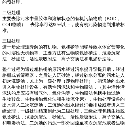
的预处理。
二级处理
主要去除污水中呈胶体和溶解状态的有机污染物质（BOD，
COD物质），去除率可达90%以上，使有机污染物达到排放标
准。
三级处理
进一步处理难降解的有机物、氮和磷等能够导致水体富营养化
的可溶性无机物等。主要方法有生物脱氮除磷法，混凝沉淀
法，砂滤法，活性炭吸附法，离子交换法和电渗析法等。
整个过程为通过粗格栅的原污水经过污水提升泵提升后，经过
格栅或者筛率器，之后进入沉砂池，经过砂水分离的污水进入
初次沉淀池，以上为一级处理（即物理处理），初沉池的出水
进入生物处理设备，有活性污泥法和生物膜法，（其中活性污
泥法的反应器有曝气池，氧化沟等，生物膜法包括生物滤池、
生物转盘、生物接触氧化法和生物流化床），生物处理设备的
出水进入二次沉淀池，二沉池的出水经过消毒排放或者进入三
级处理，一级处理结束到此为二级处理，三级处理包括生物脱
氮除磷法，混凝沉淀法，砂滤法，活性炭吸附法，离子交换法
和电渗析法。二沉池的污泥一部分回流至初次沉淀池或者生物