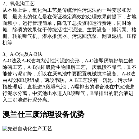
2、氧化沟工艺
从本质上讲，氧化沟工艺是传统活性污泥法的一种变形和发
展，最突出的优点是在保证稳定高效的处理效果前提下，占地
面积小，运行管理简单，降低了总投资和运行费用，同时除
氮，除磷的效果优于传统活性污泥法。主要设备：排污泵、格
栅、转刷曝气机、潜水推流器、污泥回流泵、刮吸泥机、压榨
机等。
3、A-O法及A-B法
A-O法及A-B法均为活性污泥的变形，A-O法即厌氧好氧生物
除磷工艺，A-B法即吸附生物降解工艺。 厌氧段不曝气，又不
能使污泥沉降，所以在厌氧池中要配置机械搅拌设备。A-B法
由A段和B段组成，两段串联。A-B工艺没有一沉池，污水经
预处理后，直接进A段曝气池，A曝排出的混合液在中沉池进
行泥水分离，中沉池出水进入B段曝气，B曝排出的混合液进
入二沉池进行泥分离。
澳兰仕三废治理设备优势