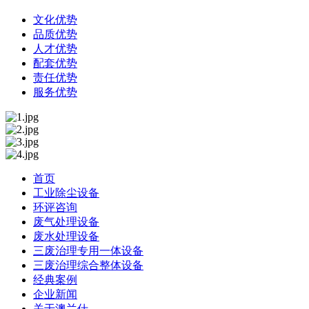
文化优势
品质优势
人才优势
配套优势
责任优势
服务优势
首页
工业除尘设备
环评咨询
废气处理设备
废水处理设备
三废治理专用一体设备
三废治理综合整体设备
经典案例
企业新闻
关于澳兰仕