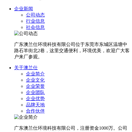
企业新闻
公司动态
行业信息
社会信息
广东澳兰仕环境科技有限公司位于东莞市东城区温塘中
路石羊街北2巷，这里交通便利，环境优美，欢迎广大客
户来厂参观。
关于澳兰仕
企业简介
企业文化
企业荣誉
企业团队
企业优势
品牌天地
合作伙伴
广东澳兰仕环境科技有限公司，注册资金1000万。公司