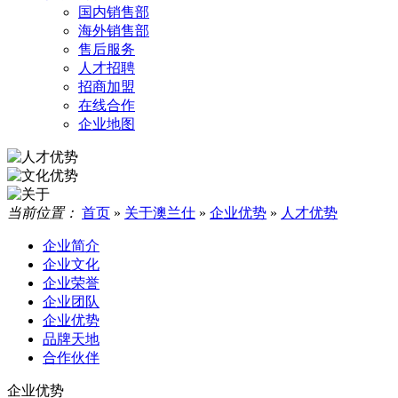
国内销售部
海外销售部
售后服务
人才招聘
招商加盟
在线合作
企业地图
当前位置：
首页
»
关于澳兰仕
»
企业优势
»
人才优势
企业简介
企业文化
企业荣誉
企业团队
企业优势
品牌天地
合作伙伴
企业优势