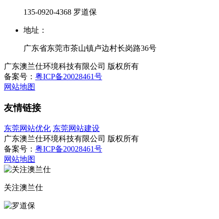
135-0920-4368 罗道保
地址：
广东省东莞市茶山镇卢边村长岗路36号
广东澳兰仕环境科技有限公司 版权所有
备案号：
粤ICP备20028461号
网站地图
友情链接
东莞网站优化
东莞网站建设
广东澳兰仕环境科技有限公司 版权所有
备案号：
粤ICP备20028461号
网站地图
关注澳兰仕