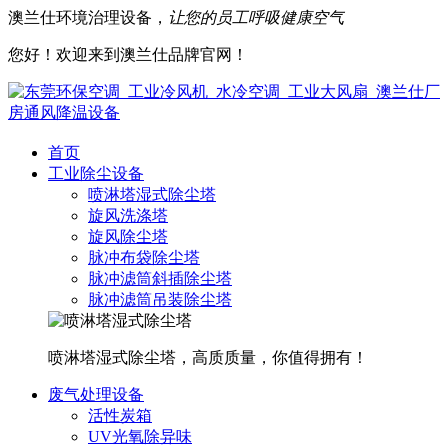
澳兰仕环境治理设备，
让您的员工呼吸健康空气
您好！欢迎来到澳兰仕品牌官网！
首页
工业除尘设备
喷淋塔湿式除尘塔
旋风洗涤塔
旋风除尘塔
脉冲布袋除尘塔
脉冲滤筒斜插除尘塔
脉冲滤筒吊装除尘塔
喷淋塔湿式除尘塔，高质质量，你值得拥有！
废气处理设备
活性炭箱
UV光氧除异味