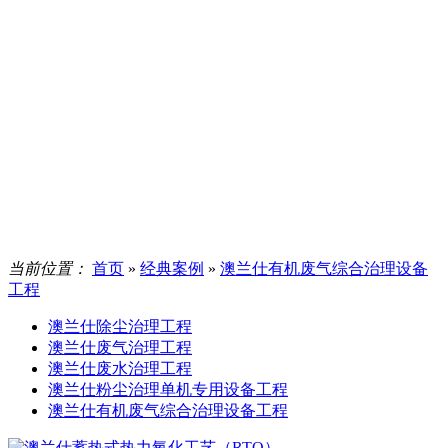
当前位置：
首页
»
经典案例
»
澳兰仕有机废气综合治理设备
工程
澳兰仕除尘治理工程
澳兰仕废气治理工程
澳兰仕废水治理工程
澳兰仕粉尘治理单机专用设备工程
澳兰仕有机废气综合治理设备工程