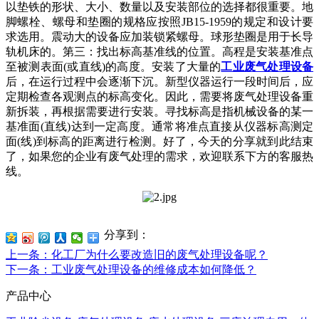
以垫铁的形状、大小、数量以及安装部位的选择都很重要。地
脚螺栓、螺母和垫圈的规格应按照JB15-1959的规定和设计要
求选用。震动大的设备应加装锁紧螺母。球形垫圈是用于长导
轨机床的。第三：找出标高基准线的位置。高程是安装基准点
至被测表面(或直线)的高度。安装了大量的
工业废气处理设备
后，在运行过程中会逐渐下沉。新型仪器运行一段时间后，应
定期检查各观测点的标高变化。因此，需要将废气处理设备重
新拆装，再根据需要进行安装。寻找标高是指机械设备的某一
基准面(直线)达到一定高度。通常将准点直接从仪器标高测定
面(线)到标高的距离进行检测。好了，今天的分享就到此结束
了，如果您的企业有废气处理的需求，欢迎联系下方的客服热
线。
分享到：
上一条
：化工厂为什么要改造旧的废气处理设备呢？
下一条
：工业废气处理设备的维修成本如何降低？
产品中心