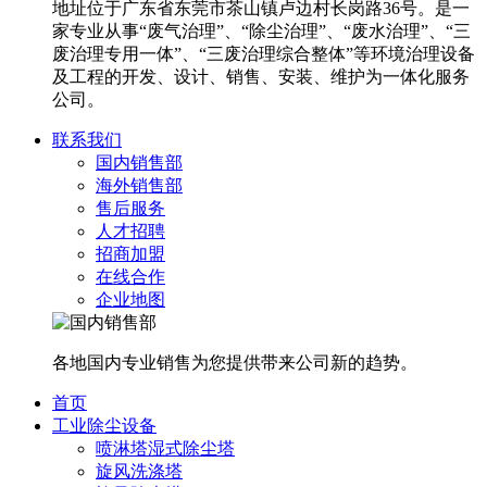
地址位于广东省东莞市茶山镇卢边村长岗路36号。是一
家专业从事“废气治理”、“除尘治理”、“废水治理”、“三
废治理专用一体”、“三废治理综合整体”等环境治理设备
及工程的开发、设计、销售、安装、维护为一体化服务
公司。
联系我们
国内销售部
海外销售部
售后服务
人才招聘
招商加盟
在线合作
企业地图
各地国内专业销售为您提供带来公司新的趋势。
首页
工业除尘设备
喷淋塔湿式除尘塔
旋风洗涤塔