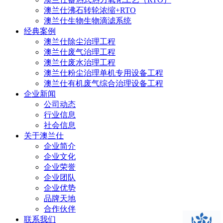
澳兰仕沸石转轮浓缩+RTO
澳兰仕生物生物滴滤系统
经典案例
澳兰仕除尘治理工程
澳兰仕废气治理工程
澳兰仕废水治理工程
澳兰仕粉尘治理单机专用设备工程
澳兰仕有机废气综合治理设备工程
企业新闻
公司动态
行业信息
社会信息
关于澳兰仕
企业简介
企业文化
企业荣誉
企业团队
企业优势
品牌天地
合作伙伴
联系我们