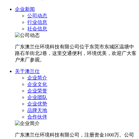
企业新闻
公司动态
行业信息
社会信息
广东澳兰仕环境科技有限公司位于东莞市东城区温塘中
路石羊街北2巷，这里交通便利，环境优美，欢迎广大客
户来厂参观。
关于澳兰仕
企业简介
企业文化
企业荣誉
企业团队
企业优势
品牌天地
合作伙伴
广东澳兰仕环境科技有限公司，注册资金1000万。公司