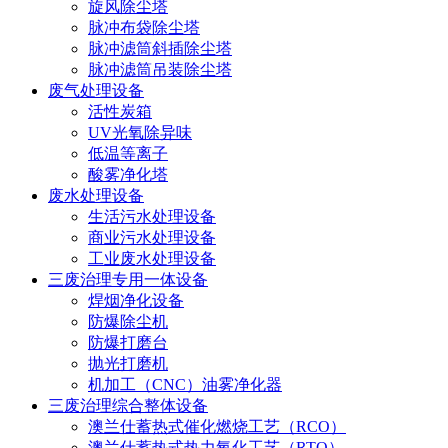
旋风除尘塔
脉冲布袋除尘塔
脉冲滤筒斜插除尘塔
脉冲滤筒吊装除尘塔
废气处理设备
活性炭箱
UV光氧除异味
低温等离子
酸雾净化塔
废水处理设备
生活污水处理设备
商业污水处理设备
工业废水处理设备
三废治理专用一体设备
焊烟净化设备
防爆除尘机
防爆打磨台
抛光打磨机
机加工（CNC）油雾净化器
三废治理综合整体设备
澳兰仕蓄热式催化燃烧工艺（RCO）
澳兰仕蓄热式热力氧化工艺（RTO）