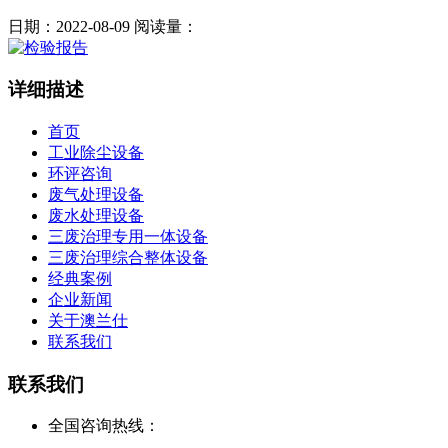
日期：2022-08-09
阅读量：
详细描述
首页
工业除尘设备
环评咨询
废气处理设备
废水处理设备
三废治理专用一体设备
三废治理综合整体设备
经典案例
企业新闻
关于澳兰仕
联系我们
联系我们
全国咨询热线：