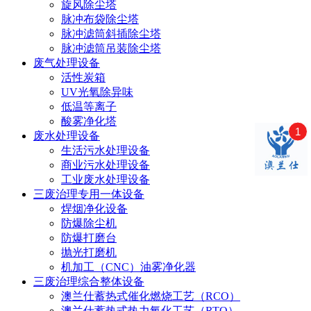
旋风除尘塔
脉冲布袋除尘塔
脉冲滤筒斜插除尘塔
脉冲滤筒吊装除尘塔
废气处理设备
活性炭箱
UV光氧除异味
低温等离子
酸雾净化塔
1
废水处理设备
生活污水处理设备
商业污水处理设备
工业废水处理设备
三废治理专用一体设备
焊烟净化设备
防爆除尘机
防爆打磨台
抛光打磨机
机加工（CNC）油雾净化器
三废治理综合整体设备
澳兰仕蓄热式催化燃烧工艺（RCO）
澳兰仕蓄热式热力氧化工艺（RTO）