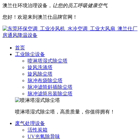
澳兰仕环境治理设备，
让您的员工呼吸健康空气
您好！欢迎来到澳兰仕品牌官网！
首页
工业除尘设备
喷淋塔湿式除尘塔
旋风洗涤塔
旋风除尘塔
脉冲布袋除尘塔
脉冲滤筒斜插除尘塔
脉冲滤筒吊装除尘塔
喷淋塔湿式除尘塔，高质质量，你值得拥有！
废气处理设备
活性炭箱
UV光氧除异味