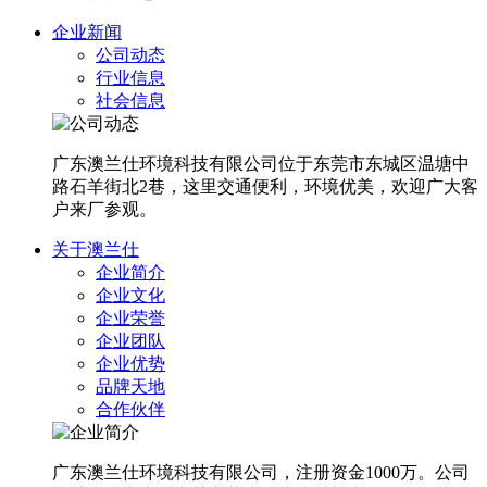
企业新闻
公司动态
行业信息
社会信息
广东澳兰仕环境科技有限公司位于东莞市东城区温塘中
路石羊街北2巷，这里交通便利，环境优美，欢迎广大客
户来厂参观。
关于澳兰仕
企业简介
企业文化
企业荣誉
企业团队
企业优势
品牌天地
合作伙伴
广东澳兰仕环境科技有限公司，注册资金1000万。公司