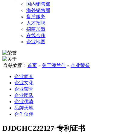
国内销售部
海外销售部
售后服务
人才招聘
招商加盟
在线合作
企业地图
当前位置：
首页
»
关于澳兰仕
»
企业荣誉
企业简介
企业文化
企业荣誉
企业团队
企业优势
品牌天地
合作伙伴
DJDGHC222127-专利证书