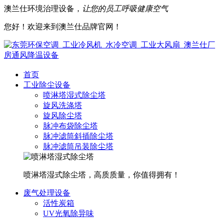
澳兰仕环境治理设备，
让您的员工呼吸健康空气
您好！欢迎来到澳兰仕品牌官网！
首页
工业除尘设备
喷淋塔湿式除尘塔
旋风洗涤塔
旋风除尘塔
脉冲布袋除尘塔
脉冲滤筒斜插除尘塔
脉冲滤筒吊装除尘塔
喷淋塔湿式除尘塔，高质质量，你值得拥有！
废气处理设备
活性炭箱
UV光氧除异味