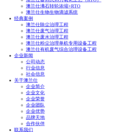
澳兰仕沸石转轮浓缩+RTO
澳兰仕生物生物滴滤系统
经典案例
澳兰仕除尘治理工程
澳兰仕废气治理工程
澳兰仕废水治理工程
澳兰仕粉尘治理单机专用设备工程
澳兰仕有机废气综合治理设备工程
企业新闻
公司动态
行业信息
社会信息
关于澳兰仕
企业简介
企业文化
企业荣誉
企业团队
企业优势
品牌天地
合作伙伴
联系我们