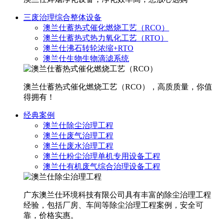
三废治理综合整体设备
澳兰仕蓄热式催化燃烧工艺（RCO）
澳兰仕蓄热式热力氧化工艺（RTO）
澳兰仕沸石转轮浓缩+RTO
澳兰仕生物生物滴滤系统
澳兰仕蓄热式催化燃烧工艺（RCO），高质质量，你值
得拥有！
经典案例
澳兰仕除尘治理工程
澳兰仕废气治理工程
澳兰仕废水治理工程
澳兰仕粉尘治理单机专用设备工程
澳兰仕有机废气综合治理设备工程
广东澳兰仕环境科技有限公司具有丰富的除尘治理工程
经验，包括厂房、车间等除尘治理工程案例，安全可
靠，价格实惠。