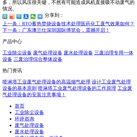
多，所以风压很关键，不然有可能造成风机直接吸不动废气的
情况。
分享到：
上一条
：RTO蓄热焚烧设备技术处理医药化工废气效果如何？
下一条
：广东澳兰仕深圳国际博览会，震撼开启！
产品中心
工业除尘设备
废气处理设备
废水处理设备
三废治理专用一体
设备
三废治理综合整体设备
热门资讯
喷淋塔工业废气处理设备的高温烟气处理
设计工业废气处理
设备的基本原则
喷淋塔工业废气处理设备的工作原理
工业废
气处理设备的安装注意事项！
首页
工业除尘设备
环评咨询
废气处理设备
废水处理设备