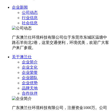
企业新闻
公司动态
行业信息
社会信息
广东澳兰仕环境科技有限公司位于东莞市东城区温塘中
路石羊街北2巷，这里交通便利，环境优美，欢迎广大客
户来厂参观。
关于澳兰仕
企业简介
企业文化
企业荣誉
企业团队
企业优势
品牌天地
合作伙伴
广东澳兰仕环境科技有限公司，注册资金1000万。公司