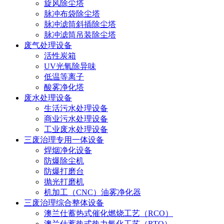
旋风除尘塔
脉冲布袋除尘塔
脉冲滤筒斜插除尘塔
脉冲滤筒吊装除尘塔
废气处理设备
活性炭箱
UV光氧除异味
低温等离子
酸雾净化塔
废水处理设备
生活污水处理设备
商业污水处理设备
工业废水处理设备
三废治理专用一体设备
焊烟净化设备
防爆除尘机
防爆打磨台
抛光打磨机
机加工（CNC）油雾净化器
三废治理综合整体设备
澳兰仕蓄热式催化燃烧工艺（RCO）
澳兰仕蓄热式热力氧化工艺（RTO）