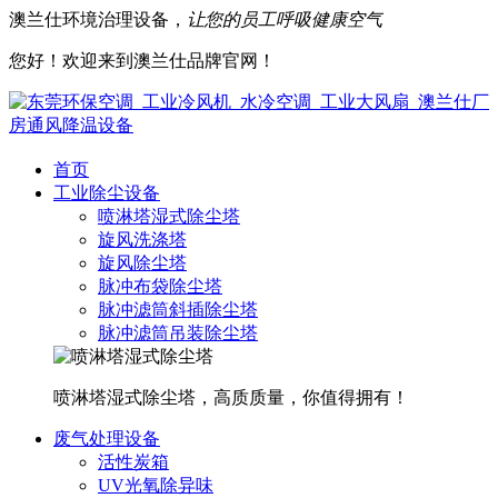
澳兰仕环境治理设备，
让您的员工呼吸健康空气
您好！欢迎来到澳兰仕品牌官网！
首页
工业除尘设备
喷淋塔湿式除尘塔
旋风洗涤塔
旋风除尘塔
脉冲布袋除尘塔
脉冲滤筒斜插除尘塔
脉冲滤筒吊装除尘塔
喷淋塔湿式除尘塔，高质质量，你值得拥有！
废气处理设备
活性炭箱
UV光氧除异味