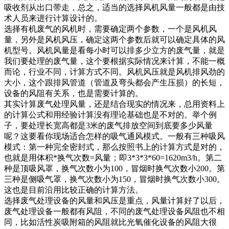
吸收剂从出口带走，总之，适当的选择风机风量一般都是由技
术人员来进行计算设计的。
选择有机废气的风机时，需要确定两个参数，一个是风机风
量，另外是风机风压，确定这两个参数后就可以确定具体的风
机型号。风机风量是看每小时可以排多少立方的废气量，就是
我们要处理的废气量，这个要根据实际情况来计算，不能一概
而论，行业不同，计算方式不同。风机风压就是风机排风劲的
大小，这个跟排风管道（管道及弯头都会产生压损）的长短，
设备的风阻有关系，也是需要计算的。
其实计算废气处理风量，还是结合现实的情况来，总用资料上
的计算公式和用经验计算没有理论基础也是不对的。举个例
子，要处理长宽高都是3米的废气排放空间到底要多少风量
呢？这要看你现场适合怎样的吸气通风模式。一般有三种吸风
模式：第一种完全密封式，那么按照书上的计算方式是对的，
也就是用体积*换气次数=风量；即3*3*3*60=1620m3/h。第二
种是顶吸风罩，换气次数小为100，冒烟时换气次数小200。第
三种是侧吸气罩，换气次数小为150，冒烟时换气次数小300。
这也是目前沿用比较正确的计算方法。
选择废气处理设备的风量和风压是重点，风量计算好了以后，
废气处理设备一般都有风阻，不同的废气处理设备风阻也不相
同，比如活性炭吸附箱的风阻就比光氧催化设备的风阻大很