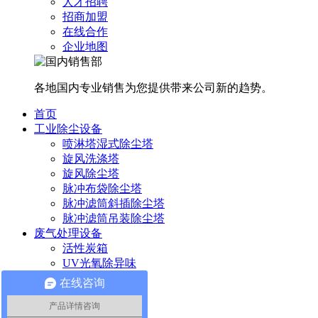
人才招聘
招商加盟
在线合作
企业地图
各地国内专业销售为您提供带来公司新的趋势。
首页
工业除尘设备
喷淋塔湿式除尘塔
旋风洗涤塔
旋风除尘塔
脉冲布袋除尘塔
脉冲滤筒斜插除尘塔
脉冲滤筒吊装除尘塔
废气处理设备
活性炭箱
UV光氧除异味
低温等离子
在线咨询
酸雾净化塔
产品详情咨询
废水处理设备