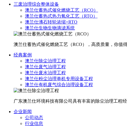
三废治理综合整体设备
澳兰仕蓄热式催化燃烧工艺（RCO）
澳兰仕蓄热式热力氧化工艺（RTO）
澳兰仕沸石转轮浓缩+RTO
澳兰仕生物生物滴滤系统
澳兰仕蓄热式催化燃烧工艺（RCO），高质质量，你值
经典案例
澳兰仕除尘治理工程
澳兰仕废气治理工程
澳兰仕废水治理工程
澳兰仕粉尘治理单机专用设备工程
澳兰仕有机废气综合治理设备工程
广东澳兰仕环境科技有限公司具有丰富的除尘治理工程经
企业新闻
公司动态
行业信息