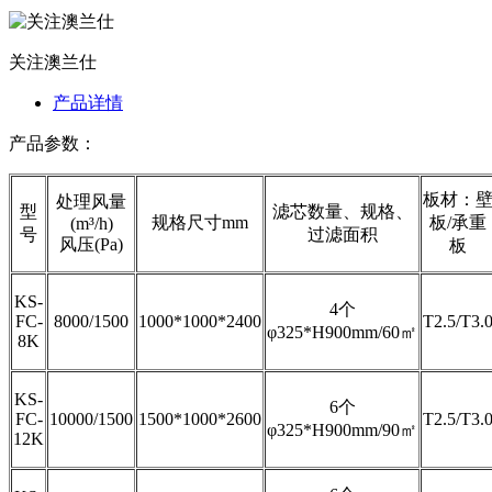
关注澳兰仕
产品详情
产品参数：
板材：
处理风量
型
滤芯数量、规格、
规格尺寸mm
板/承重
(m³/h)
号
过滤面积
风压(Pa)
板
KS-
4个
FC-
8000/1500
1000*1000*2400
T2.5/T3.
φ325*H900mm/60㎡
8K
KS-
6个
FC-
10000/1500
1500*1000*2600
T2.5/T3.
φ325*H900mm/90㎡
12K